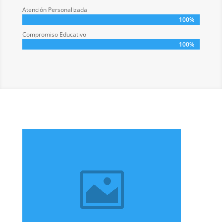
Atención Personalizada
100%
100%
Compromiso Educativo
100%
100%